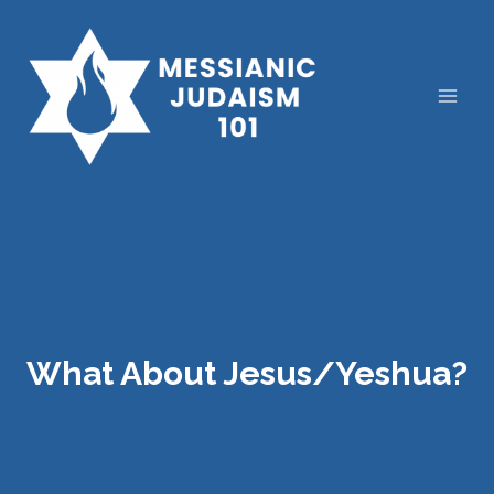
Skip
to
content
What About Jesus/Yeshua?